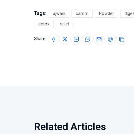
Tags:
ajwain
carom
Powder
dige
detox
relief
Share:
Related Articles