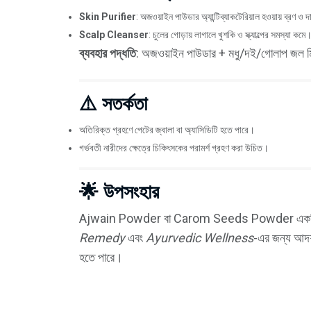
Skin Purifier
: অজওয়াইন পাউডার অ্যান্টিব্যাকটেরিয়াল হওয়ায় ব্রণ ও 
Scalp Cleanser
: চুলের গোড়ায় লাগালে খুশকি ও স্ক্যাল্পের সমস্যা কমে
ব্যবহার পদ্ধতি
: অজওয়াইন পাউডার + মধু/দই/গোলাপ জল মিশিয়ে
⚠️ সতর্কতা
অতিরিক্ত গ্রহণে পেটের জ্বালা বা অ্যাসিডিটি হতে পারে।
গর্ভবতী নারীদের ক্ষেত্রে চিকিৎসকের পরামর্শ গ্রহণ করা উচিত।
🌟 উপসংহার
Ajwain Powder বা Carom Seeds Powder একটি প্
Remedy
এবং
Ayurvedic Wellness
-এর জন্য আদর্
হতে পারে।