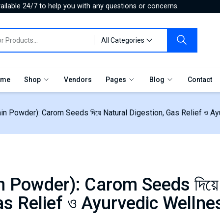
ilable 24/7 to help you with any questions or concerns.
All Categories
me
Shop
Vendors
Pages
Blog
Contact
wain Powder): Carom Seeds দিয়ে Natural Digestion, Gas Relief ও Ay
in Powder): Carom Seeds দিয়ে
as Relief ও Ayurvedic Wellne