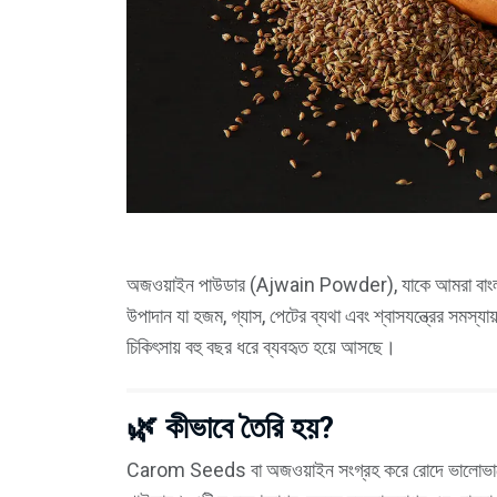
অজওয়াইন পাউডার (Ajwain Powder), যাকে আমরা বাংলায় জ
উপাদান যা হজম, গ্যাস, পেটের ব্যথা এবং শ্বাসযন্ত্রের স
চিকিৎসায় বহু বছর ধরে ব্যবহৃত হয়ে আসছে।
🌿 কীভাবে তৈরি হয়?
Carom Seeds বা অজওয়াইন সংগ্রহ করে রোদে ভালোভাবে শু