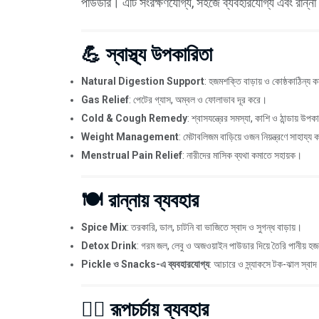
পাউডার। এটি সংরক্ষণযোগ্য, সহজে ব্যবহারযোগ্য এবং রান্না ও স
💪 স্বাস্থ্য উপকারিতা
Natural Digestion Support
: হজমশক্তি বাড়ায় ও কোষ্ঠকাঠিন্য 
Gas Relief
: পেটের গ্যাস, অম্বল ও ফোলাভাব দূর করে।
Cold & Cough Remedy
: শ্বাসযন্ত্রের সমস্যা, কাশি ও ঠান্ডায় উপ
Weight Management
: মেটাবলিজম বাড়িয়ে ওজন নিয়ন্ত্রণে সাহায্য
Menstrual Pain Relief
: নারীদের মাসিক ব্যথা কমাতে সহায়ক।
🍽️ রান্নায় ব্যবহার
Spice Mix
: তরকারি, ডাল, চাটনি বা ভাজিতে স্বাদ ও সুগন্ধ বাড়ায়।
Detox Drink
: গরম জল, লেবু ও অজওয়াইন পাউডার দিয়ে তৈরি পানীয় হ
Pickle ও Snacks-এ ব্যবহারযোগ্য
: আচারে ও স্ন্যাকসে টক-ঝাল স্বা
💆‍♀️ রূপচর্চায় ব্যবহার