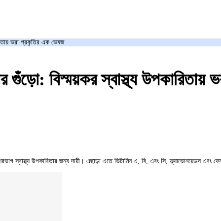
িতায় ভরা প্রকৃতির এক ভেষজ
ো: বিস্ময়কর স্বাস্থ্য উপকারিতায় ভ
িরভাগ স্বাস্থ্য উপকারিতার জন্য দায়ী। এছাড়া এতে ভিটামিন এ, বি, এবং সি, ফ্ল্যাভোনয়েডস এবং ফেন