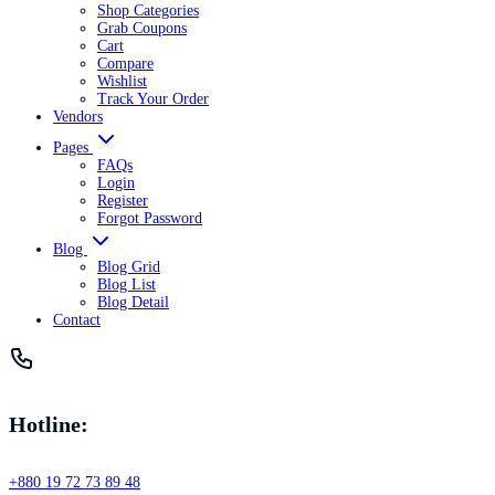
Shop Categories
Grab Coupons
Cart
Compare
Wishlist
Track Your Order
Vendors
Pages
FAQs
Login
Register
Forgot Password
Blog
Blog Grid
Blog List
Blog Detail
Contact
Hotline:
+880 19 72 73 89 48