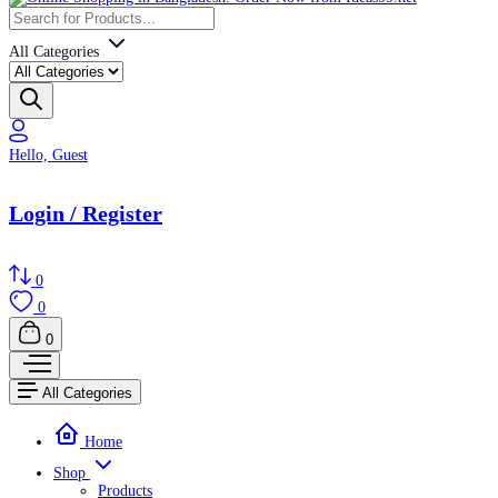
All Categories
Hello, Guest
Login / Register
0
0
0
All Categories
Home
Shop
Products