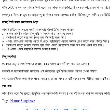
স্মুদিতে মিশিয়ে: আপনার পছন্দের ফলের স্মুদির সাথে এক চামচ আমপাতার গুঁড়ো মিশিয়ে নিতে পারেন।
খালি পেটে: সকালে এক গ্লাস উষ্ণ জলে আধা চামচ গুঁড়ো মিশিয়ে পান করলে ভালো ফল পাওয়া যায়
ফেসপ্যাক হিসেবে: ত্বকের যত্নে মধু বা দইয়ের সাথে আমপাতার গুঁড়ো মিশিয়ে মুখে লাগিয়ে ২০ মিনি
ঘরেই তৈরি করুন আমপাতার গুঁড়ো
আপনি চাইলে খুব সহজে ঘরেই আমপাতার গুঁড়ো তৈরি করতে পারেন:
১. প্রথমে আমগাছ থেকে কিছু কচি ও সতেজ পাতা সংগ্রহ করুন।
২. পাতাগুলো ভালো করে জল দিয়ে ধুয়ে পরিষ্কার করে নিন।
৩. এরপর পাতাগুলো সরাসরি রোদে না রেখে, ছায়াযুক্ত কোনো স্থানে রেখে ভালো করে শুকিয়ে নিন। কড়
৪. পাতাগুলো সম্পূর্ণ শুকিয়ে মচমচে হয়ে গেলে একটি গ্রাইন্ডারে দিয়ে মিহি করে গুঁড়ো করে নিন।
৫. এই গুঁড়ো একটি বায়ুরোধী পাত্রে সংরক্ষণ করুন।
কিছু সতর্কতা
যেকোনো নতুন ভেষজ উপাদান ব্যবহার করার আগে অল্প পরিমাণে শুরু করা ভালো।
গর্ভবতী বা স্তন্যদানকারী মায়েদের এটি ব্যবহারের পূর্বে চিকিৎসকের পরামর্শ নেওয়া উচিত।
যারা ডায়াবেটিসের জন্য ঔষধ গ্রহণ করছেন, তাদের সাবধানে এটি ব্যবহার করা উচিত, কারণ এটি রক
শেষ কথা
আমপাতার গুঁড়ো নিঃসন্দেহে প্রকৃতির এক শক্তিশালী উপহার। এর সঠিক এবং পরিমিত ব্যবহার আমা
Tags:
Nature
Sunglasses