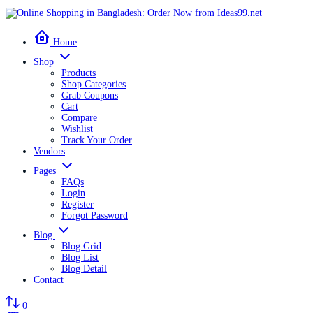
Home
Shop
Products
Shop Categories
Grab Coupons
Cart
Compare
Wishlist
Track Your Order
Vendors
Pages
FAQs
Login
Register
Forgot Password
Blog
Blog Grid
Blog List
Blog Detail
Contact
0