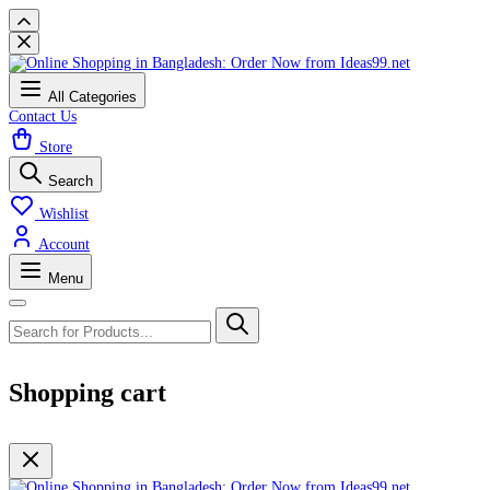
All Categories
Contact Us
Store
Search
Wishlist
Account
Menu
Shopping cart