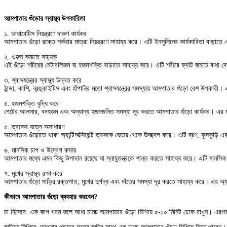
আমপাতার গুঁড়োর স্বাস্থ্য উপকারিতা
১. ডায়াবেটিস নিয়ন্ত্রণে দারুণ কার্যকর
আমপাতার গুঁড়ো রক্তে শর্করার মাত্রা নিয়ন্ত্রণে সাহায্য করে। এটি ইনসুলিনের কার্যকারিতা বা
২. ওজন কমাতে সহায়ক
এই গুঁড়ো শরীরের মেটাবলিজম বা হজমশক্তি বাড়াতে সাহায্য করে। এটি শরীরে ফ্যাট জমতে বাধা দেয় 
৩. শ্বাসযন্ত্রের স্বাস্থ্য উন্নত করে
ঠান্ডা, কাশি, ব্রঙ্কাইটিস এবং হাঁপানির মতো শ্বাসযন্ত্রের সমস্যায় আমপাতার গুঁড়ো বেশ উপকার
৪. হজমশক্তি বৃদ্ধি করে
পেটের আলসার, বদহজম এবং অন্যান্য হজমজনিত সমস্যা দূর করতে আমপাতার গুঁড়ো কার্যকর। এর মধ্
৫. ত্বকের যত্নে অসাধারণ
আমপাতার গুঁড়োতে থাকা অ্যান্টিঅক্সিডেন্ট ত্বককে ভেতর থেকে উজ্জ্বল করে। এটি ব্রণ, ফুসকুড়ি
৬. মানসিক চাপ ও উদ্বেগ কমায়
আমপাতার মধ্যে এমন কিছু উপাদান রয়েছে যা স্নায়ুতন্ত্রকে শান্ত করতে সাহায্য করে। এটি মানসি
৭. মুখের স্বাস্থ্য রক্ষা করে
আমপাতার গুঁড়ো মাড়ির রক্তপাত, মুখের দুর্গন্ধ এবং দাঁতের সমস্যা দূর করতে সাহায্য করে। এর অ্য
কীভাবে আমপাতার গুঁড়ো ব্যবহার করবেন?
চা হিসেবে: এক কাপ গরম জলে আধা চামচ আমপাতার গুঁড়ো মিশিয়ে ৫-১০ মিনিট ঢেকে রাখুন। এরপর