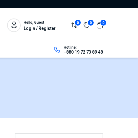
Hello, Guest
0
0
0
Login / Register
Hotline:
+880 19 72 73 89 48