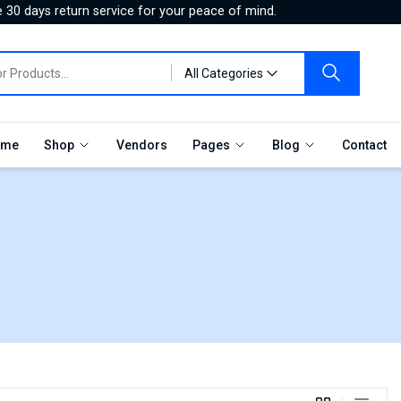
 30 days return service for your peace of mind.
All Categories
me
Shop
Vendors
Pages
Blog
Contact