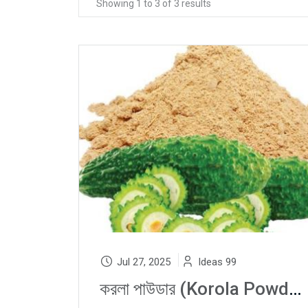
Showing 1 to 3 of 3 results
Jul 27, 2025
Ideas 99
করলা পাউডার (Korola Powder): Bitter Gourd, Bitter Melon দিয়ে Natural Blood Cleanser, Diabetes Control ও Skin Detox