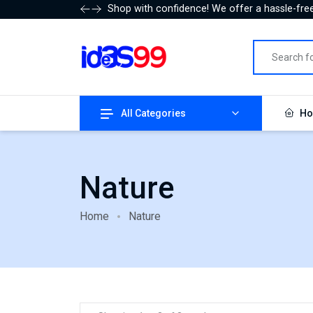
Shop with confidence! We offer a hassle-free
All Categories
Ho
Nature
Home
Nature