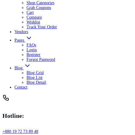
Shop Categories
Grab Coupons
Cart
Compare
Wishlist
Track Your Order
Vendors
Pages
FAQs
Login
Register
Forgot Password
Blog
Blog Grid
Blog List
Blog Detail
Contact
Hotline:
+880 19 72 73 89 48