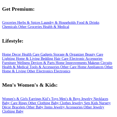
Get Premium:
Groceries
Herbs & Spices
Laundry & Households
Food & Drinks
Chemicals
Other Groceries
Health & Medical
Lifestyle:
Home Decor
Health Care
Gadgets
Storage & Organizer
Beauty Care
Lighting
Home & Living
Bedding
Hair Care
Electronic Accessories
Furniture
Wellness
Devices & Parts
Home Improvements
Makeup
Circuits
Health & Medical
Tools & Accessories
Other Care
Home Appliances
Other
Home & Living
Other Electronics
Electronics
Men's Women's & Kids:
Women's & Girls
Earrings
Kid’s Toys
Men's & Boys
Jewelry
Necklaces
Baby Care
Rings
Other Clothing
Baby Clothes
Jewelry Sets
Kids
Nursery
Décor
Bracelets
Other Baby Items
Jewelry Accessories
Other Jewelry
Clothing
Baby