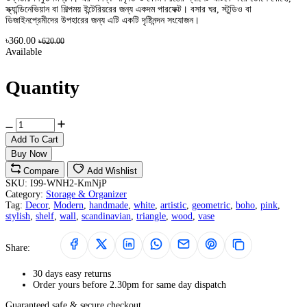
স্ক্যান্ডিনেভিয়ান বা শিল্পময় ইন্টেরিয়রের জন্য একদম পারফেক্ট। বসার ঘর, স্টুডিও বা
ডিজাইনপ্রেমীদের উপহারের জন্য এটি একটি দৃষ্টিনন্দন সংযোজন।
৳360.00
৳620.00
Available
Quantity
Add To Cart
Buy Now
Compare
Add Wishlist
SKU:
I99-WNH2-KmNjP
Category:
Storage & Organizer
Tag:
Decor
,
Modern
,
handmade
,
white
,
artistic
,
geometric
,
boho
,
pink
,
stylish
,
shelf
,
wall
,
scandinavian
,
triangle
,
wood
,
vase
Share:
30 days easy returns
Order yours before 2.30pm for same day dispatch
Guaranteed safe & secure checkout