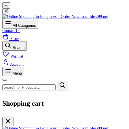
All Categories
Contact Us
Store
Search
Wishlist
Account
Menu
Shopping cart