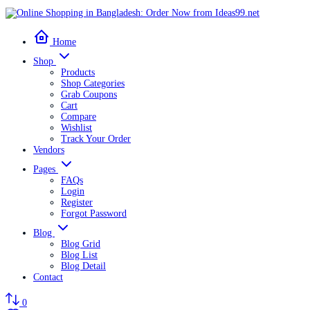
Home
Shop
Products
Shop Categories
Grab Coupons
Cart
Compare
Wishlist
Track Your Order
Vendors
Pages
FAQs
Login
Register
Forgot Password
Blog
Blog Grid
Blog List
Blog Detail
Contact
0