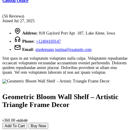
Global Office
(56 Reviews)
Joined Jul 27, 2025
Address:
818 Gaylord Port Apt. 187, Lake Alene, Iowa
Phone:
+12404169147
Email:
stiedemann.justina@example.com
Sint quos in aut voluptatum voluptates nulla culpa. Voluptatem repudiandae
occaecati voluptatem recusandae accusantium eveniet perferendis. Dolorem
quidem repudiandae animi placeat. Doloribus provident ut ullam eius
ipsam. Vel rem voluptatem laborum id non aut ipsam voluptas.
Geometric Bloom Wall Shelf – Artistic
Triangle Frame Decor
৳360.00
৳620.00
Add To Cart
Buy Now