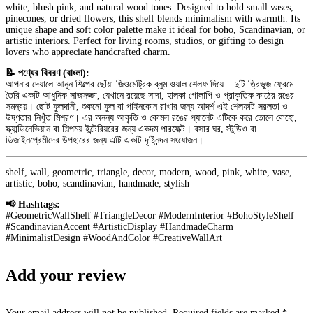
white, blush pink, and natural wood tones. Designed to hold small vases,
pinecones, or dried flowers, this shelf blends minimalism with warmth. Its
unique shape and soft color palette make it ideal for boho, Scandinavian, or
artistic interiors. Perfect for living rooms, studios, or gifting to design
lovers who appreciate handcrafted charm.
📝 পণ্যের বিবরণ (বাংলা):
আপনার দেয়ালে আনুন শিল্পের ছোঁয়া জিওমেট্রিক ব্লুম ওয়াল শেলফ দিয়ে – দুটি ত্রিভুজ ফ্রেমে
তৈরি একটি আধুনিক সাজসজ্জা, যেখানে রয়েছে সাদা, হালকা গোলাপি ও প্রাকৃতিক কাঠের রঙের
সমন্বয়। ছোট ফুলদানী, শুকনো ফুল বা পাইনকোন রাখার জন্য আদর্শ এই শেলফটি সরলতা ও
উষ্ণতার নিখুঁত মিশ্রণ। এর অনন্য আকৃতি ও কোমল রঙের প্যালেট এটিকে করে তোলে বোহো,
স্ক্যান্ডিনেভিয়ান বা শিল্পময় ইন্টেরিয়রের জন্য একদম পারফেক্ট। বসার ঘর, স্টুডিও বা
ডিজাইনপ্রেমীদের উপহারের জন্য এটি একটি দৃষ্টিনন্দন সংযোজন।
shelf, wall, geometric, triangle, decor, modern, wood, pink, white, vase,
artistic, boho, scandinavian, handmade, stylish
📢 Hashtags:
#GeometricWallShelf #TriangleDecor #ModernInterior #BohoStyleShelf
#ScandinavianAccent #ArtisticDisplay #HandmadeCharm
#MinimalistDesign #WoodAndColor #CreativeWallArt
Add your review
Your email address will not be published. Required fields are marked *