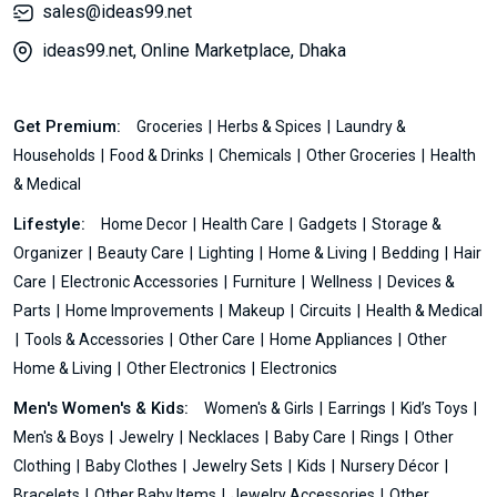
sales@ideas99.net
ideas99.net, Online Marketplace, Dhaka
Get Premium:
Groceries
Herbs & Spices
Laundry &
Households
Food & Drinks
Chemicals
Other Groceries
Health
& Medical
Lifestyle:
Home Decor
Health Care
Gadgets
Storage &
Organizer
Beauty Care
Lighting
Home & Living
Bedding
Hair
Care
Electronic Accessories
Furniture
Wellness
Devices &
Parts
Home Improvements
Makeup
Circuits
Health & Medical
Tools & Accessories
Other Care
Home Appliances
Other
Home & Living
Other Electronics
Electronics
Men's Women's & Kids:
Women's & Girls
Earrings
Kid’s Toys
Men's & Boys
Jewelry
Necklaces
Baby Care
Rings
Other
Clothing
Baby Clothes
Jewelry Sets
Kids
Nursery Décor
Bracelets
Other Baby Items
Jewelry Accessories
Other