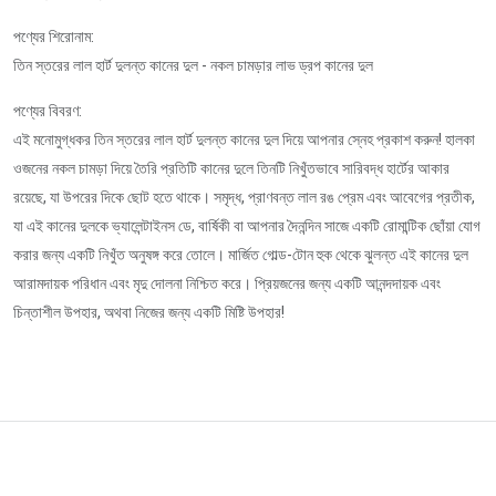
পণ্যের শিরোনাম:
তিন স্তরের লাল হার্ট দুলন্ত কানের দুল - নকল চামড়ার লাভ ড্রপ কানের দুল
পণ্যের বিবরণ:
এই মনোমুগ্ধকর তিন স্তরের লাল হার্ট দুলন্ত কানের দুল দিয়ে আপনার স্নেহ প্রকাশ করুন! হালকা
ওজনের নকল চামড়া দিয়ে তৈরি প্রতিটি কানের দুলে তিনটি নিখুঁতভাবে সারিবদ্ধ হার্টের আকার
রয়েছে, যা উপরের দিকে ছোট হতে থাকে। সমৃদ্ধ, প্রাণবন্ত লাল রঙ প্রেম এবং আবেগের প্রতীক,
যা এই কানের দুলকে ভ্যালেন্টাইনস ডে, বার্ষিকী বা আপনার দৈনন্দিন সাজে একটি রোমান্টিক ছোঁয়া যোগ
করার জন্য একটি নিখুঁত অনুষঙ্গ করে তোলে। মার্জিত গোল্ড-টোন হুক থেকে ঝুলন্ত এই কানের দুল
আরামদায়ক পরিধান এবং মৃদু দোলনা নিশ্চিত করে। প্রিয়জনের জন্য একটি আনন্দদায়ক এবং
চিন্তাশীল উপহার, অথবা নিজের জন্য একটি মিষ্টি উপহার!