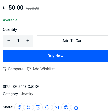
৳150.00
৳350.00
Available
Quantity
Add To Cart
Buy Now
Compare
Add Wishlist
SKU:
SF-2443-CJCXF
Category:
Jewelry
Share: