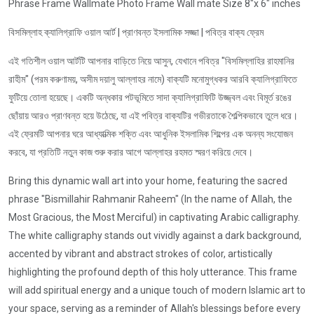
Phrase Frame Wallmate Photo Frame Wall mate Size 8"x 6" inches
বিসমিল্লাহ ক্যালিগ্রাফি ওয়াল আর্ট | প্রাণবন্ত ইসলামিক সজ্জা | পবিত্র বাক্য ফ্রেম
এই গতিশীল ওয়াল আর্টটি আপনার বাড়িতে নিয়ে আসুন, যেখানে পবিত্র "বিসমিল্লাহির রাহমানির
রাহীম" (পরম করুণাময়, অসীম দয়ালু আল্লাহর নামে) বাক্যটি মনোমুগ্ধকর আরবি ক্যালিগ্রাফিতে
ফুটিয়ে তোলা হয়েছে। একটি অন্ধকার পটভূমিতে সাদা ক্যালিগ্রাফিটি উজ্জ্বল এবং বিমূর্ত রঙের
ছোঁয়ায় আরও প্রাণবন্ত হয়ে উঠেছে, যা এই পবিত্র বাক্যটির গভীরতাকে শৈল্পিকভাবে তুলে ধরে।
এই ফ্রেমটি আপনার ঘরে আধ্যাত্মিক শক্তি এবং আধুনিক ইসলামিক শিল্পের এক অনন্য সংযোজন
করবে, যা প্রতিটি নতুন কাজ শুরু করার আগে আল্লাহর রহমত স্মরণ করিয়ে দেবে।
Bring this dynamic wall art into your home, featuring the sacred
phrase "Bismillahir Rahmanir Raheem" (In the name of Allah, the
Most Gracious, the Most Merciful) in captivating Arabic calligraphy.
The white calligraphy stands out vividly against a dark background,
accented by vibrant and abstract strokes of color, artistically
highlighting the profound depth of this holy utterance. This frame
will add spiritual energy and a unique touch of modern Islamic art to
your space, serving as a reminder of Allah's blessings before every