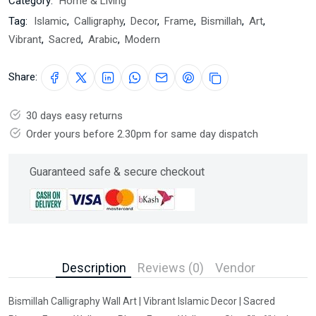
Category:
Home & Living
Tag:
Islamic
,
Calligraphy
,
Decor
,
Frame
,
Bismillah
,
Art
,
Vibrant
,
Sacred
,
Arabic
,
Modern
Share:
30 days easy returns
Order yours before 2.30pm for same day dispatch
Guaranteed safe & secure checkout
Description
Reviews (0)
Vendor
Bismillah Calligraphy Wall Art | Vibrant Islamic Decor | Sacred