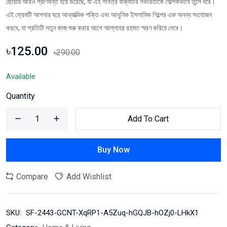
ছোঁয়ায় আরও প্রাণবন্ত হয়ে উঠেছে, যা এই পবিত্র বাক্যটির গভীরতাকে শৈল্পিকভাবে তুলে ধরে।
এই ফ্রেমটি আপনার ঘরে আধ্যাত্মিক শক্তি এবং আধুনিক ইসলামিক শিল্পের এক অনন্য সংযোজন
করবে, যা প্রতিটি নতুন কাজ শুরু করার আগে আল্লাহর রহমত স্মরণ করিয়ে দেবে।
৳125.00
৳290.00
Available
Quantity
Add To Cart
Buy Now
Compare
Add Wishlist
SKU:
SF-2443-GCNT-XqRP1-A5Zuq-hGQJB-hOZj0-LHkX1