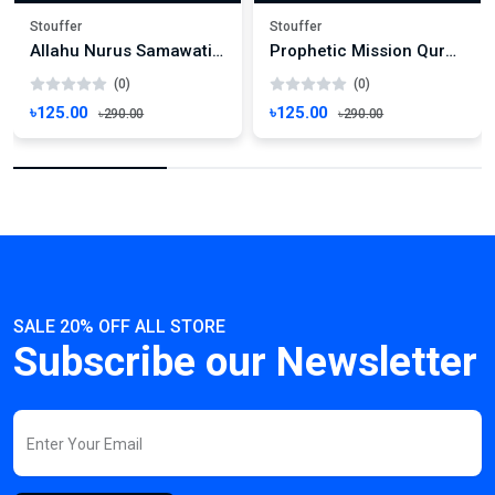
Stouffer
Stouffer
Allahu Nurus Samawati Wall Art Calligraphy Art | Quranic Verse Wall Decor | Surah An-Nur Frame Wallmate Photo Frame Wall mate Size 8"x 6" inches
Prophetic Mission Quranic Verse Wall Art | Islamic Calligraphy Frame | Surah Al-Ahzab Decor Wallmate Photo Frame Wall mate Size 8"x 6" inches
(0)
(0)
৳125.00
৳125.00
৳290.00
৳290.00
SALE 20% OFF ALL STORE
Subscribe our Newsletter