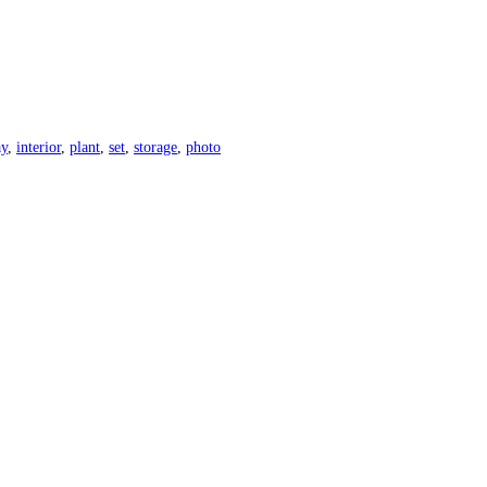
ay
,
interior
,
plant
,
set
,
storage
,
photo