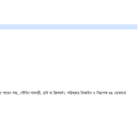
তে পারেন গাছ, শৌখিন সামগ্রী, ছবি বা শিল্পকর্ম। পরিষ্কার ডিজাইন ও নিরপেক্ষ রঙ যেকোনো