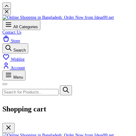
All Categories
Contact Us
Store
Search
Wishlist
Account
Menu
Shopping cart