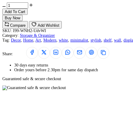
Add To Cart
Buy Now
Compare
Add Wishlist
SKU:
I99-WNH2-UdvWI
Category:
Storage & Organizer
Tag:
Decor
,
Home
,
Art
,
Modern
,
white
,
minimalist
,
stylish
,
shelf
,
wall
,
displ
Share:
30 days easy returns
Order yours before 2.30pm for same day dispatch
Guaranteed safe & secure checkout