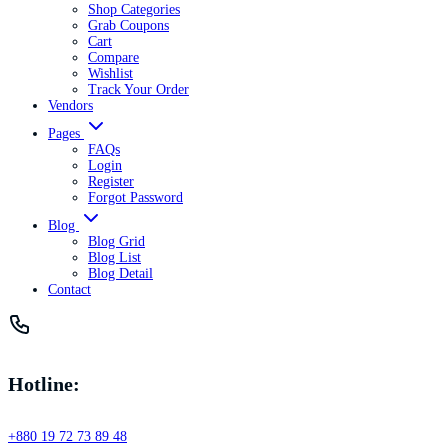
Shop Categories
Grab Coupons
Cart
Compare
Wishlist
Track Your Order
Vendors
Pages
FAQs
Login
Register
Forgot Password
Blog
Blog Grid
Blog List
Blog Detail
Contact
Hotline:
+880 19 72 73 89 48