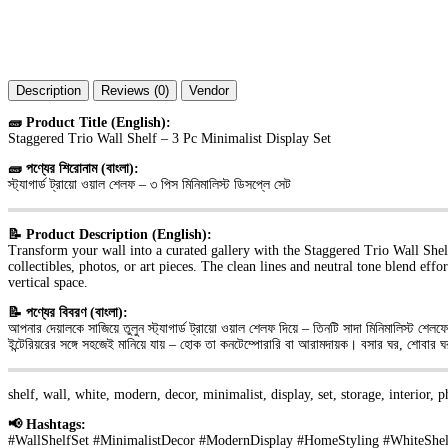
Description
Reviews (0)
Vendor
🧱 Product Title (English):
Staggered Trio Wall Shelf – 3 Pc Minimalist Display Set
🧱 পণ্যের শিরোনাম (বাংলা):
স্ট্যাগার্ড ট্রায়ো ওয়াল শেলফ – ৩ পিস মিনিমালিস্ট ডিসপ্লে সেট
📝 Product Description (English):
Transform your wall into a curated gallery with the Staggered Trio Wall Shelf
collectibles, photos, or art pieces. The clean lines and neutral tone blend eff
vertical space.
📝 পণ্যের বিবরণ (বাংলা):
আপনার দেয়ালকে সাজিয়ে তুলুন স্ট্যাগার্ড ট্রায়ো ওয়াল শেলফ দিয়ে – তিনটি সাদা মিনিমালিস্ট শেল
ইন্টেরিয়রের সঙ্গে সহজেই মানিয়ে যায় – হোক তা কনটেম্পোরারি বা আরামদায়ক। বসার ঘর, শোবার ঘর
shelf, wall, white, modern, decor, minimalist, display, set, storage, interior, p
📢 Hashtags:
#WallShelfSet #MinimalistDecor #ModernDisplay #HomeStyling #WhiteShelve