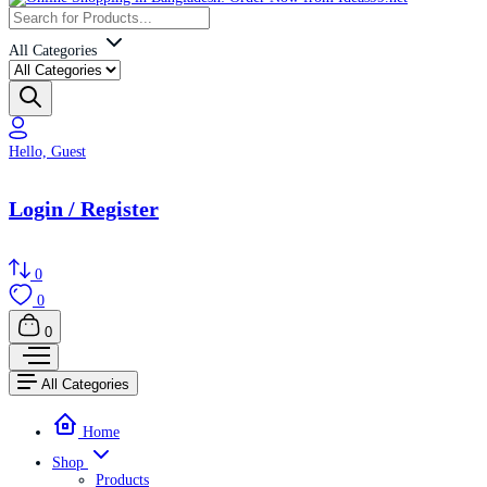
All Categories
Hello, Guest
Login / Register
0
0
0
All Categories
Home
Shop
Products