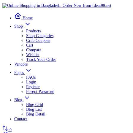
Home
Shop
Products
Shop Categories
Grab Coupons
Cart
Compare
Wishlist
Track Your Order
Vendors
Pages
FAQs
Login
Register
Forgot Password
Blog
Blog Grid
Blog List
Blog Detail
Contact
0