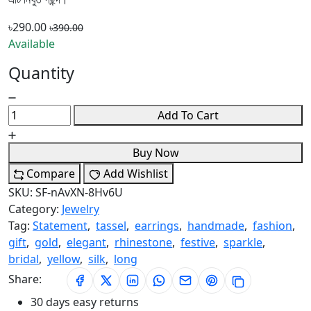
৳290.00
৳390.00
Available
Quantity
Add To Cart
Buy Now
Compare
Add Wishlist
SKU:
SF-nAvXN-8Hv6U
Category:
Jewelry
Tag:
Statement
,
tassel
,
earrings
,
handmade
,
fashion
,
gift
,
gold
,
elegant
,
rhinestone
,
festive
,
sparkle
,
bridal
,
yellow
,
silk
,
long
Share:
30 days easy returns