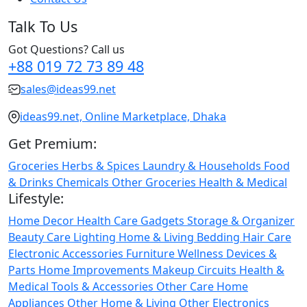
Talk To Us
Got Questions? Call us
+88 019 72 73 89 48
sales@ideas99.net
ideas99.net, Online Marketplace, Dhaka
Get Premium:
Groceries
Herbs & Spices
Laundry & Households
Food
& Drinks
Chemicals
Other Groceries
Health & Medical
Lifestyle:
Home Decor
Health Care
Gadgets
Storage & Organizer
Beauty Care
Lighting
Home & Living
Bedding
Hair Care
Electronic Accessories
Furniture
Wellness
Devices &
Parts
Home Improvements
Makeup
Circuits
Health &
Medical
Tools & Accessories
Other Care
Home
Appliances
Other Home & Living
Other Electronics