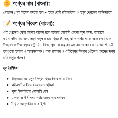
🌼
পণ্যের নাম (বাংলা):
গোল্ডেন গ্লো টাসেল কানের দুল – হাতে তৈরি রাইনস্টোন ও হলুদ থ্রেডের আভিজাত্য
📝
পণ্যের বিবরণ (বাংলা):
এই গোল্ডেন গ্লো টাসেল কানের দুলে রয়েছে সোনালি বেসের সূক্ষ্ম কাজ, ঝলমলে
রাইনস্টোন বিড এবং লম্বা হলুদ রঙের থ্রেড টাসেল, যা আপনার সাজে এনে দেবে এক
উজ্জ্বল ও উৎসবমুখর সৌন্দর্য। বিয়ে, পূজা বা সন্ধ্যার আয়োজনে পরার জন্য আদর্শ, এই
দুলগুলো হালকা ও আরামদায়ক। যারা গ্ল্যামার ও ঐতিহ্যের মিশ্রণ খোঁজেন, তাদের জন্য
এটি নিখুঁত পছন্দ।
মূল বৈশিষ্ট্য:
উন্নতমানের হলুদ সিল্ক থ্রেড দিয়ে হাতে তৈরি
রাইনস্টোন বিডের ঝলমলে সৌন্দর্য
সূক্ষ্ম ডিজাইনের সোনালি বেস
হালকা ও দীর্ঘ সময় পরার জন্য আরামদায়ক
দৈর্ঘ্য: আনুমানিক ৪.৫ ইঞ্চি